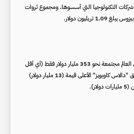
شركات التكنولوجيا التي أسسوها. ومجموع ثروات
تريليون دولار.
تبلغ القيمة السوقية لأغلى 50 فريقاً رياضياً حول العالم مجتمعة نحو 353 مليار دولار فقط (أي أقل
من ثلث ثروة ماسك تقريباً). وتشمل القائمة فريق "دالاس كاوبويز" الأعلى قيمة (13 مليار دولار)
ار).