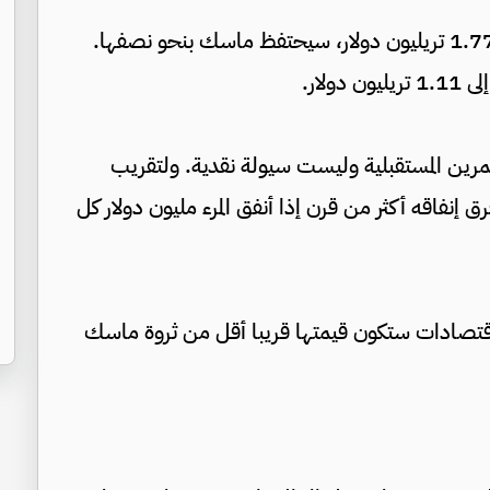
ويُتوقع أن تبلغ قيمة "سبيس إكس" بعد الطرح 1.77 تريليون دولار، سيحتفظ ماسك بنحو نصفها.
لار.
ثمرين المستقبلية وليست سيولة نقدية. ولتقريب
ق إنفاقه أكثر من قرن إذا أنفق المرء مليون دولار كل
قتصادات ستكون قيمتها قريبا أقل من ثروة ماسك