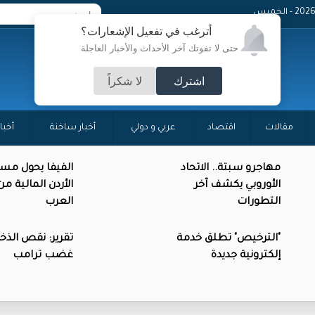
- الخميس
أترغب في تفعيل الإشعارات؟
حتى لا تفوتك آخر الأحداث والأخبار العاجلة
اشترك
لا شكراً
مقالات
اقتصاد
عربي و دولي
أخبار ساخنة
أخبا
مهاجرو سبتة.. الاتحاد
الفيفا يحول مس
الأوروبي يكشف آخر
الأردن المالية م
التطورات
العرب
"الترخيص" تطلق خدمة
تقرير: نقص الذخائ
إلكترونية جديدة
غضب ترامب