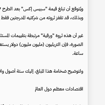
وبذلك، قد تقفز ثروته من شركتيه المدرجتين فقط إلى 1.11 تريليون دو
غير أن هذه ثروة "ورقية" مرتبطة بتقييمات المست
الصورة، فإن التريليون (مليون مليون) دولار يستغر
ساعة.
ولتوضيح ضخامة هذا المبلغ، إليك ستة أصول وا
اقتصادات معظم دول العالم