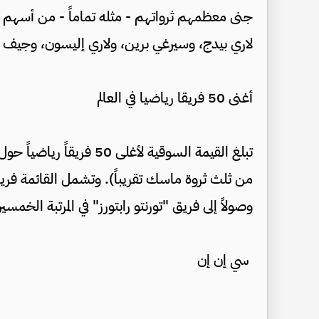
جنى معظمهم ثرواتهم - مثله تماماً - من أسهم 
لاري بيدج، وسيرغي برين، ولاري إليسون، وجيف بيزوس يبلغ 1.09 
أغنى 50 فريقا رياضيا في العالم
وصولاً إلى فريق "تورنتو رابتورز" في المرتبة الخمسين (5 مليارات دول
سي إن إن