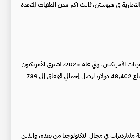
لتجارية في هيوستن، ثالث أكبر مدن الولايات المتحدة
بعد المساكن، تُعد السيارات والشاحنات أكبر مشتريات الأمريكيين. وفي عام 2025، اشترى الأمريكيون
16.3 مليون سيارة جديدة بمتوسط سعر قياسي بلغ 48,402 دولار، ليصل إجمالي الإنفاق إلى 789
 مليارديرات في مجال التكنولوجيا من بعده، والذين