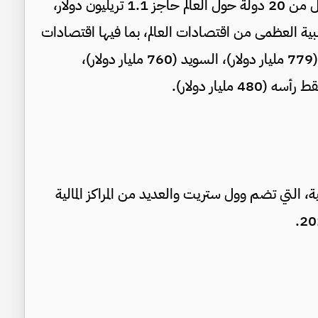
وفقا لصندوق النقد الدولي، تتجاوز اقتصادات أقل من 20 دولة حول العالم حاجز 1.1 تريليون دولار،
بية العظمى من اقتصادات العالم، بما فيها اقتصادات
دول كبرى مثل: تايوان (977 مليار دولار)، أيرلندا (779 مليار دولار)، السويد (760 مليار دولار)،
كية، التي تضم وول ستريت والعديد من المراكز المالية