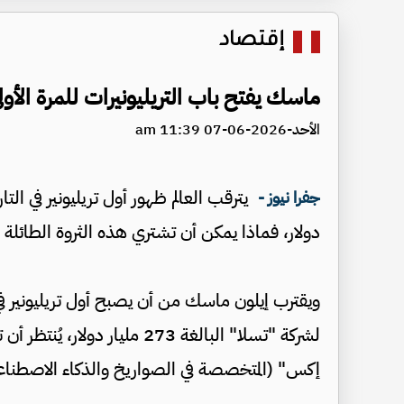
إقتصاد
ماسك يفتح باب التريليونيرات للمرة الأولى
الأحد-2026-06-07 11:39 am
يترقب العالم ظهور أول تريليونير في ال
جفرا نيوز -
دولار، فماذا يمكن أن تشتري هذه الثروة الطائلة
ويقترب إيلون ماسك من أن يصبح أول تريليونير في
لشركة "تسلا" البالغة 273 ملي
إكس" (المتخصصة في الصواريخ والذكاء الاصطناعي) الأسبوع المقبل ن