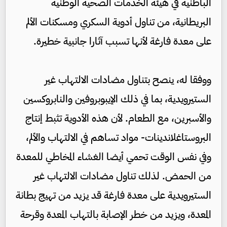
الباطنية في هيئة الخدمات الصحية الوطنية
البريطانية، من تناول أدوية السكري ومسكنات الألم
على معدة فارغة لأنها تسبب آثارا جانبية خطيرة.
ووفقا له، ينصح بتناول مضادات الالتهاب غير
الستيرويدية، بما في ذلك الإيبوبروفين والنابروكسين
والأسبرين، مع الطعام. لأن هذه الأدوية تثبط إنتاج
البروستاغلاندينات- مواد تساهم في الالتهاب والألم،
وفي نفس الوقت تحمي أيضا الغشاء المخاطي للمعدة
من الحمض. لذلك تناول مضادات الالتهاب غير
الستيرويدية على معدة فارغة قد يزيد من تهيج بطانة
المعدة، ويزيد من خطر الإصابة بالتهاب المعدة وقرحة