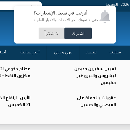
 - الجمعة
أترغب في تفعيل الإشعارات؟
حتى لا تفوتك آخر الأحداث والأخبار العاجلة
اشترك
لا شكراً
مقالات
اقتصاد
عربي و دولي
أخبار ساخنة
أخبا
تعيين سفيرين جديدين
عطاء حكومي لتع
لبيلاروس والبيرو غير
مخزون النفط - 
مقيمين
عقوبات بالجملة على
الأردن.. ارتفاع ال
الفيصلي والحسين
21 الخميس