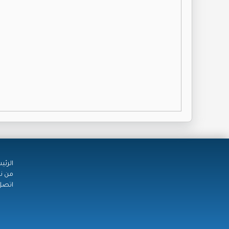
الرئي
من ن
اتصل 