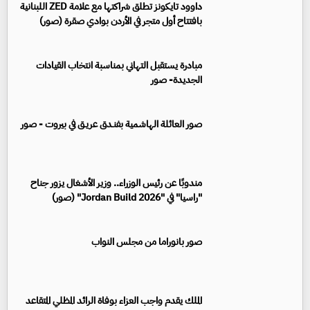
داوود تايكونز تطلق شراكتها مع علامة ZED اللبنانية
بافتتاح أول متجر في الأردن بوادي صقرة (صور)
مبادرة يستقبل التهاني بمناسبة انتخاب القيادات
الجديدة- صور
صور العائلة الهاشمية بفنـدق عريـق في بيروت - صور
مندوبًا عن رئيس الوزراء.. وزير الأشغال يزور جناح
"راسيا" في "Jordan Build 2026" (صور)
صور بانوراما من مجلس النواب
الملك يقدم واجب العزاء بوفاة الرائد المظلي المتقاعد