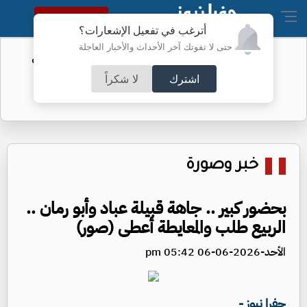
النسخة الكاملة
أترغب في تفعيل الإشعارات؟
حتى لا تفوتك آخر الأحداث والأخبار العاجلة
الفيفا يحول مستحقات الأردن المالية من
كأس العرب
اشترك
لا شكراً
خبر وصورة
بحضور كبير .. جاهة قبيلة عباد وأبو رمان ..
الربيع طلب والمعايطة أعطى (صور)
الأحد-2026-06-06 05:42 pm
جفرا نيوز -