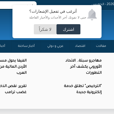
- الخميس
أترغب في تفعيل الإشعارات؟
حتى لا تفوتك آخر الأحداث والأخبار العاجلة
اشترك
لا شكراً
مقالات
اقتصاد
عربي و دولي
أخبار ساخنة
أخبا
مهاجرو سبتة.. الاتحاد
الفيفا يحول مس
الأوروبي يكشف آخر
الأردن المالية م
التطورات
العرب
"الترخيص" تطلق خدمة
تقرير: نقص الذخائ
إلكترونية جديدة
غضب ترامب