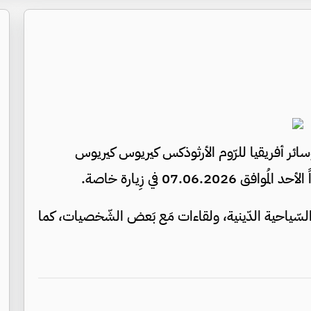
وسائر أفريقيا للرّوم الأرثوذكس كيريوس كيريوس
07.06. في زِيارة خاصة.
قع السّياحية الدّينية، ولقاءات مَع بَعض الشّخصيات، كما