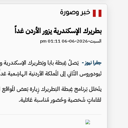
خبر وصورة
بطريرك الإسكندرية يزور الأردن غداً
السبت-2026-06-06 01:11 pm
يَصلُ غِبطة بابا وبَطريرك الإسكندرية 
جفرا نيوز -
ثيودوروس الثّاني إلى المَملكة الأردنية الهاشِمية غداً الأحد المُوافق 2026
يتَخلل بَرنامج غِبطة البَطريرك زِيارة بَعض المَوا
لقاءاتٍ شَخصية وحُضور مُناسبة عَائلية.