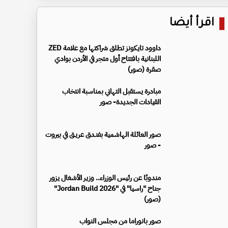
اقرأ أيضا
داوود تايكونز تطلق شراكتها مع علامة ZED
اللبنانية بافتتاح أول متجر في الأردن بوادي
صقرة (صور)
مبادرة يستقبل التهاني بمناسبة انتخاب
القيادات الجديدة- صور
صور العائلة الهاشمية بفنـدق عريـق في بيروت
- صور
مندوبًا عن رئيس الوزراء.. وزير الأشغال يزور
جناح "راسيا" في "Jordan Build 2026"
(صور)
صور بانوراما من مجلس النواب