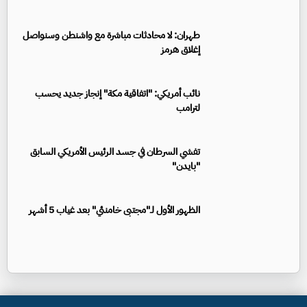
طهران: لا محادثات مباشرة مع واشنطن وسنواصل
إغلاق هرمز
نائب أمريكي: "اتفاقية مكة" إنجاز جديد يحسب
لترامب
تفشي السرطان في جسد الرئيس الأمريكي السابق
"بايدن"
الظهور الأول لـ"مجتبى خامنئي" بعد غياب 5 أشهر