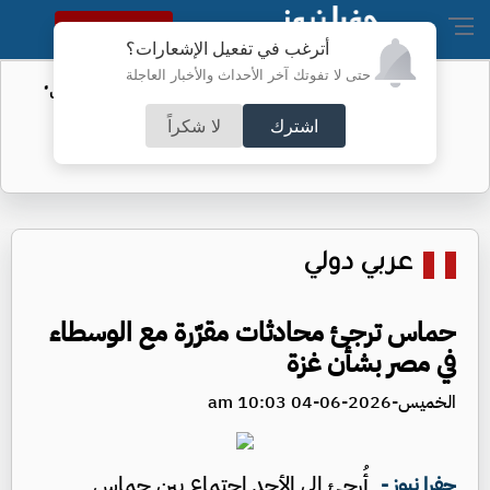
النسخة الكاملة
أترغب في تفعيل الإشعارات؟
حتى لا تفوتك آخر الأحداث والأخبار العاجلة
الأمن السيبراني يحذر من رسائل "واتساب"
اشترك
لا شكراً
عربي دولي
حماس ترجئ محادثات مقرّرة مع الوسطاء
في مصر بشأن غزة
الخميس-2026-06-04 10:03 am
أُرجئ إلى الأحد اجتماع بين حماس
جفرا نيوز -