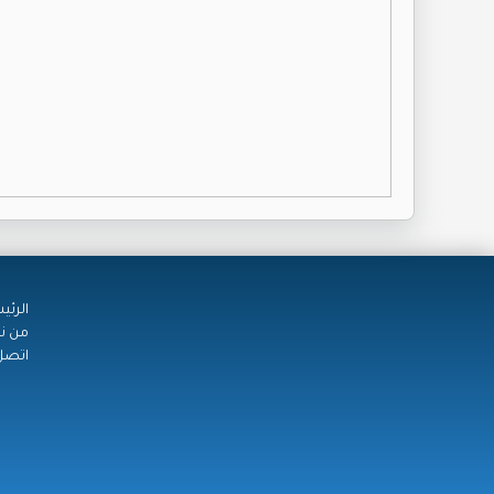
الرئي
من ن
اتصل 