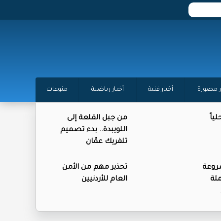
ر مصورة
أخبار فنية
أخبار رياضية
منوعات
ياً
من جبل القلعة إلى
اللويبدة.. بدء تصميم
تلفريك عمّان
روعة
تحذير مهم من الأمن
لة
العام للأردنيين