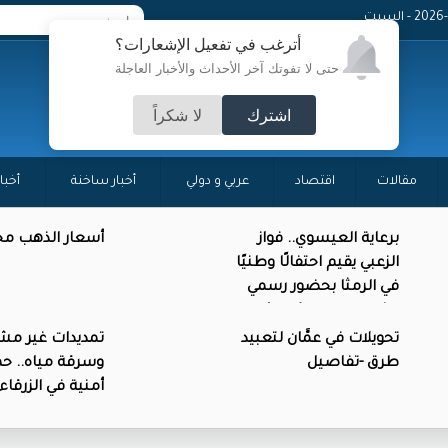
 - السبت
أترغب في تفعيل الإشعارات؟
حتى لا تفوتك آخر الأحداث والأخبار العاجلة
اشترك
لا شكراً
مقالات
اقتصاد
عربي و دولي
أخبار ساخنة
أخبا
برعاية العيسوي.. فواز
أسعار الذهب محل
الزعبي يقيم احتفالًا وطنيًا
في الرمثا بحضور رسمي
وشعبي واسع (صور)
تحويلات في عمَّان لتعبيد
تمديدات غير مش
طرق -تفاصيل
وسرقة مياه.. حم
أمنية في الزرقاء