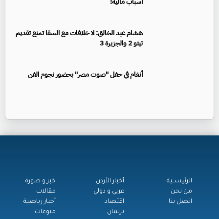
أسباب مالية!
هشام عبد الخالق: لا خلافات مع السقا تمنع تقديم
تيتو 2 والجزيرة 3
أنغام في حفل "صوت مصر" بحضور نجوم الفن
الرئيســية
أخبار الأردن
خبر و صورة
من نحن
عربي و دولي
مقالات
اتصل بنا
اقتصاد
أخبار رياضية
برلمان
منوعات