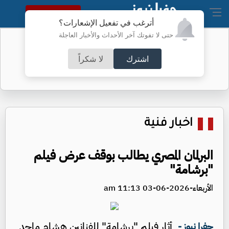
النسخة الكاملة
أترغب في تفعيل الإشعارات؟
حتى لا تفوتك آخر الأحداث والأخبار العاجلة
الخريجون بين فرحة الشهادة وهاجس
المستقبل
اشترك
لا شكراً
اخبار فنية
البرلمان المصري يطالب بوقف عرض فيلم
"برشامة"
الأربعاء-2026-06-03 11:13 am
أثار فيلم "برشامة" للفنانين هشام ماجد
جفرا نيوز -