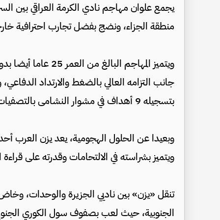
يجمع علوان مهاجم نادي الكرمة العراقي بين الس
منطقة الجزاء، ونضج بفضل تجارب احترافية خارجي
ويتميز المهاجم البالغ
جانب التزامه العالي بالضغط والارتداد الدفاعي، و
بتسجيله 9 أهداف في مشوار النشامى بالتصفيات.
وبعيدا عن الحلول الهجومية، يعد يزن العرب أحد
ويتميز بشراسته في الالتحامات وقدرته على قراءة
تنقل «يزن» بين ناديي الجزيرة والوحدات، وخاض ت
الجنوبية، حيث لعب بصفوف سول الكوري الجنوبي،