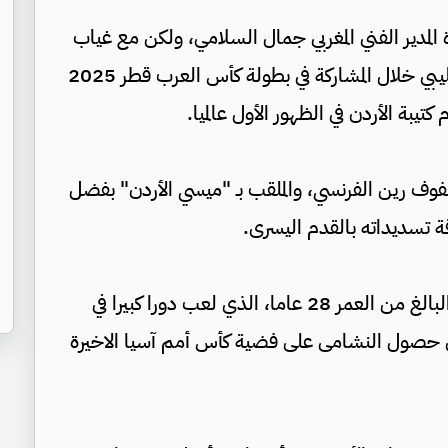
مدير الفني المغربي جمال السلامي، ولكن مع غياب
يزن النعيمات بسبب إصابته بقطع في الرباط الصليبي خلال المشاركة في بطولة كأس العرب قطر 2025
كتيبة الأردن في الظهور الأول عالميا.
وف رين الفرنسي، والملقب بـ "ميسي الأردن" بفضل
دقة تسديداته بالقدم اليسرى.
وتعلق جماهير الأردن آمالا عريضة على التعمري البالغ من العمر 28 عاما، الذي لعب دورا كبيرا في
 حصول النشامى على فضية كأس أمم آسيا الاخيرة