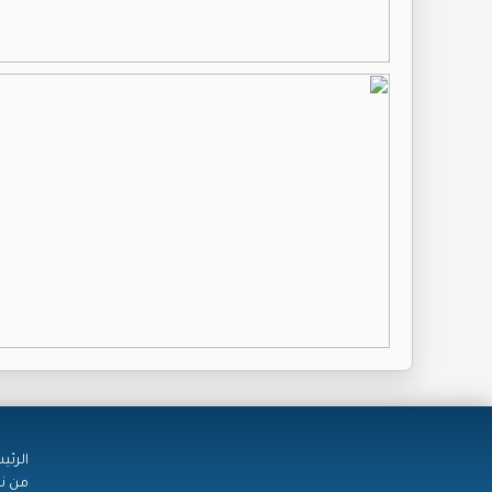
الرئي
من ن