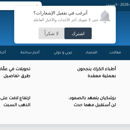
 - السبت
أترغب في تفعيل الإشعارات؟
حتى لا تفوتك آخر الأحداث والأخبار العاجلة
اشترك
لا شكراً
مقالات
اقتصاد
عربي و دولي
أخبار ساخنة
أخبا
أطباء الكرك ينجحون
تحويلات في عمَّا
بعملية معقدة
طرق -تفاصيل
بزشكيان يتعهد بالصمود:
ارتفاع لافت على
لن أستقيل مهما حدث
الذهب السبت