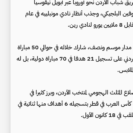
شباب الأردن نحو أوروبا عبر أبويل نيقوسيا
ين البلجيكي، وجذب أنظار نادي مونبلييه في عام
ويبقى التعمري ركيزة أساسية في صفوف رين على مدار موسم ونصف، شارك خلاله في حوالي 50 مباراة
بجميع المسابقات، ولا يتوقف تأثيره مع المنتخب الأردني على تسجيل 21 هدفا في 70 مباراة دولية، بل له
ملابس.
 المثلث الهجومي لمنتخب الأردن، وبرز كثيرا في
العديد من المناسبات الكبرى، وحقق جائزة هداف كأس العرب في قطر بتسجيله 6 أهداف منها ثنائية في
نون الأول.