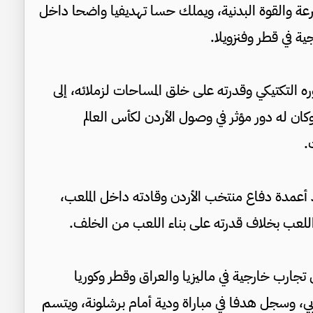
رعة والقوة البدنية، ويملك حسا تهديفيا واضحا داخل
ة في قطر وفنزويلا.
 من العمر 25 عاما أيضا بدوره التكتيكي وقدرته على خلق المساحات لزملائه، إلى
كان له دور مؤثر في وصول الأردن لكأس العالم
 أعمدة دفاع منتخب الأردن وقادته داخل الملعب،
 اللعب بخلاف قدرته على بناء اللعب من الخلف.
جارب خارجية في ماليزيا والعراق وقطر وكوريا
 وسجل هدفا في مباراة ودية أمام برشلونة، ويتسم