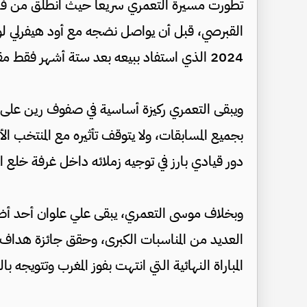
تطورت مسيرة التعمري سريعا حيث انطلق من فريق 
القبرصي، قبل أن يواصل نضجه مع أود هيفرلي لوف
2024 الذي استفاد ببيعه بعد ستة أشهر فقط مقابل 8 ملايين يورو لنادي رين.
دور قيادي بارز في توجيه زملائه داخل غرفة خلع ال
وبخلاف موسى التعمري، يبقى علي علوان أحد أضلاع
المباراة النهائية التي انتهت بفوز المغرب وتتويجه باللقب في 18 كا