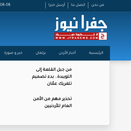
من نحن
اتصل بنا
أرسل خبرا
2026-08-08
الرئيسية
أخبار الأردن
برلمان
خبر و صورة
من جبل القلعة إلى
اللويبدة.. بدء تصميم
تلفريك عمّان
تحذير مهم من الأمن
العام للأردنيين