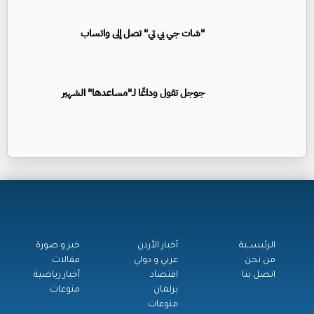
"شات جي بي تي" تصل إلى واتساب
جوجل تقول وداعًا لـ"مساعدها" الشهير
الرئيســية
أخبار الأردن
خبر و صورة
من نحن
عربي و دولي
مقالات
اتصل بنا
اقتصاد
أخبار رياضية
برلمان
منوعات
منوعات