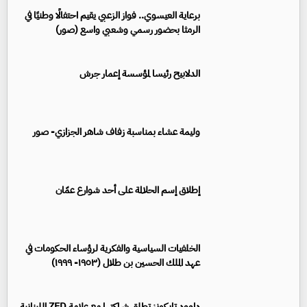
برعاية العيسوي.. فواز الزعبي يقيم احتفالًا وطنيًا في
الرمثا بحضور رسمي وشعبي واسع (صور)
الدلابيح رئيسا لمؤسسة إعمار جرش
وليمة عشاء بمناسبة زفاف شاهر الجزازي- صور
إطلاق إسم الحلالمة على أحد شوارع عمّان
الخلفيات السياسية والفكرية لرؤساء الحكومات في
عهد الملك الحسين بن طلال (١٩٥٣- ١٩٩٩)
داوود تايكونز تطلق شراكتها مع علامة ZED اللبنانية