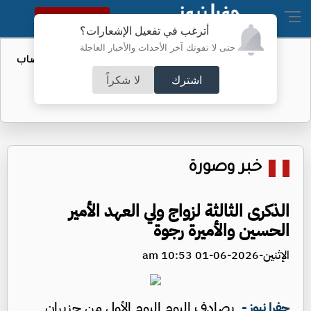
النسخة الكاملة
أترغب في تفعيل الإشعارات؟
حتى لا تفوتك آخر الأحداث والأخبار العاجلة
المستقلة: حزب واحد فشل في إكمال نصاب
مؤتمره
اشترك
لا شكراً
خبر وصورة
الذكرى الثالثة لزواج ولي العهد الأمير
الحسين والأميرة رجوة
الإثنين-2026-06-01 10:53 am
يصادف اليوم اليوم الأول من حزيران
جفرا نيوز -