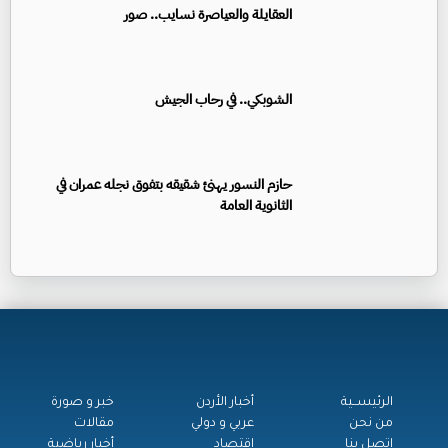
العقايلة والعياصرة نسايب.. صور
الشوبكي.. في رحاب الجيش
حازم النسور يهنئ شقيقه بتفوق نجله عمران في
الثانوية العامة
الرئيســية
أخبار الأردن
خبر و صورة
من نحن
عربي و دولي
مقالات
اتصل بنا
اقتصاد
أخبار رياضية