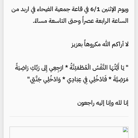
ويوم الإثنين 6/1 في قاعة جمعية الفيحاء في اربد من
الساعة الرابعة عصراً وحتى التاسعة مساءً.
لا أراكم الله مكروهاً بعزيز
" يَا أَيَّتُهَا النَّفْسُ الْمُطْمَئِنَّةُ * ارْجِعِي إِلى رَبِّكِ رَاضِيَةً
مَرْضِيَّةَ * فَادْخُلِي فِي عِبَادِي * وَادْخُلِي جَنَّتِي"
إنا لله وإنا إليه راجعون