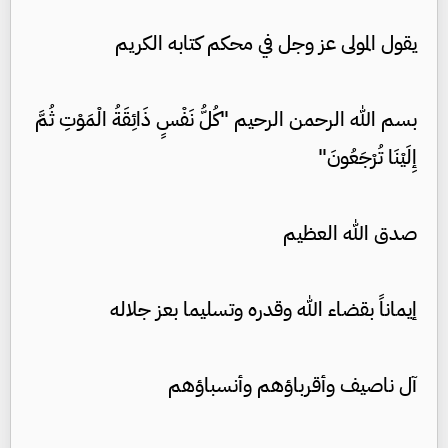
يقول المولى عز وجل في محكم كتابه الكريم
بسم الله الرحمن الرحيم "كُلُّ نَفْسٍ ذَائِقَةُ الْمَوْتِ ثُمَّ
إِلَيْنَا تُرْجَعُونَ"
صدق الله العظيم
إيماناً بقضاء الله وقدره وتسليما بعز جلاله
آل ناصيف وأقرباؤهم وأنسباؤهم