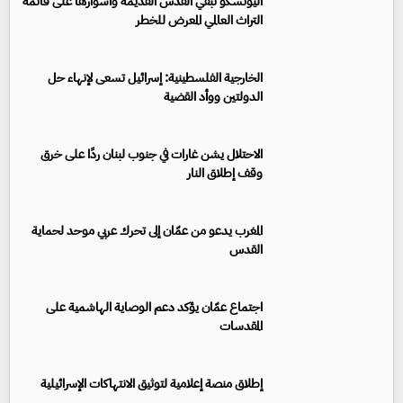
اليونسكو تُبقي القدس القديمة وأسوارها على قائمة
التراث العالمي المعرض للخطر
الخارجية الفلسطينية: إسرائيل تسعى لإنهاء حل
الدولتين ووأد القضية
الاحتلال يشن غارات في جنوب لبنان ردًا على خرق
وقف إطلاق النار
المغرب يدعو من عمّان إلى تحرك عربي موحد لحماية
القدس
اجتماع عمّان يؤكد دعم الوصاية الهاشمية على
المقدسات
إطلاق منصة إعلامية لتوثيق الانتهاكات الإسرائيلية