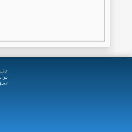
الرئي
من ن
اتصل 