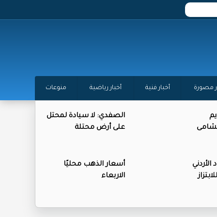
ر مصورة
أخبار فنية
أخبار رياضية
منوعات
يم
الصفدي: لا سيادة لمحتل
لنشامى
على أرض محتلة
 الأردني
أسعار الذهب محليًا
بتزاز
الاربعاء