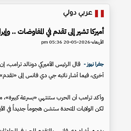
عربي دولي
أميركا تشير إلى تقدم في المفاوضات .. وإي
الأربعاء-2026-05-20 05:36 pm
قال الرئيس الأميركي دونالد ترامب، إن 
جفرا نيوز -
أخرى، فيما أشار نائبه جي دي فانس إلى «تقدم» 
وأكد ترامب أن الحرب ستنتهي «بسرعة كبيرة»، مشير
لكن الولايات المتحدة ستشن هجوماً جديداً في الأيا
بدوره، أشاد دي فانس بالتقدم المحرز في المحادث