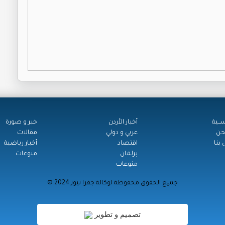
ســية
أخبار الأردن
خبر و صورة
حن
عربي و دولي
مقالات
بنا
اقتصاد
أخبار رياضية
برلمان
منوعات
منوعات
© جميع الحقوق محفوظة لوكالة جفرا نيوز 2024
تصميم و تطوير