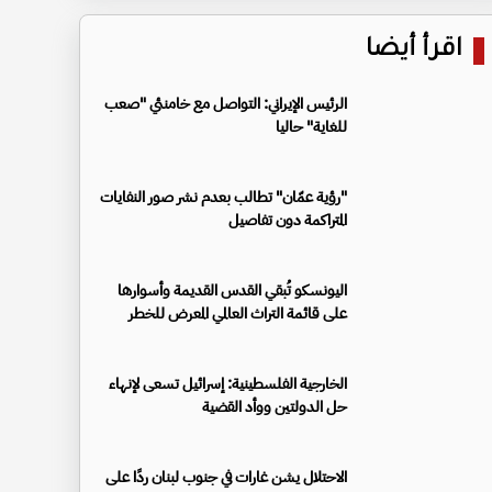
اقرأ أيضا
الرئيس الإيراني: التواصل مع خامنئي "صعب
للغاية" حاليا
"رؤية عمّان" تطالب بعدم نشر صور النفايات
المتراكمة دون تفاصيل
اليونسكو تُبقي القدس القديمة وأسوارها
على قائمة التراث العالمي المعرض للخطر
الخارجية الفلسطينية: إسرائيل تسعى لإنهاء
حل الدولتين ووأد القضية
الاحتلال يشن غارات في جنوب لبنان ردًا على