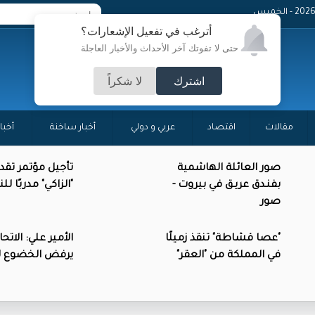
- الخميس
أترغب في تفعيل الإشعارات؟
حتى لا تفوتك آخر الأحداث والأخبار العاجلة
اشترك
لا شكراً
مقالات
اقتصاد
عربي و دولي
أخبار ساخنة
أخبا
صور العائلة الهاشمية
تأجيل مؤتمر تقد
بفنـدق عريـق في بيروت -
"الزاكي" مدربًا ل
صور
"عصا قشاطة" تنقذ زميلًا
الأمير علي: الاتحاد
في المملكة من "العقر"
يرفض الخضوع للا