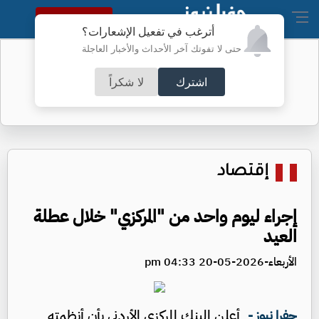
النسخة الكاملة
أترغب في تفعيل الإشعارات؟
حتى لا تفوتك آخر الأحداث والأخبار العاجلة
الجيش يفتح باب التجنيد لحملة
البكالوريوس- تفاصيل
اشترك
لا شكراً
إقتصاد
إجراء ليوم واحد من "المركزي" خلال عطلة
العيد
الأربعاء-2026-05-20 04:33 pm
أعلن البنك المركزي الأردني بأن أنظمته
جفرا نيوز -