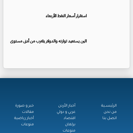
استقرار أسعار النفط الأربعاء
الين يستعيد توازنه والدولار يقترب من أدنى مستوى
الرئيســية
أخبار الأردن
خبر و صورة
من نحن
عربي و دولي
مقالات
اتصل بنا
اقتصاد
أخبار رياضية
برلمان
منوعات
منوعات