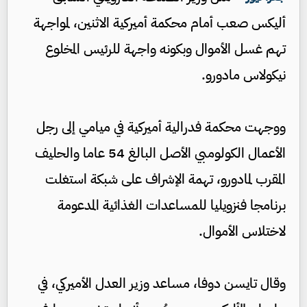
أليكس صعب أمام محكمة أميركية الاثنين، لمواجهة
تهم غسل الأموال وبكونه واجهة للرئيس المخلوع
نيكولاس مادورو.
ووجهت محكمة فدرالية أميركية في ميامي إلى رجل
الأعمال الكولومبي الأصل البالغ 54 عاما والحليف
المقرب لمادورو، تهمة الإشراف على شبكة استغلت
برنامجا فنزويليا للمساعدات الغذائية المدعومة
لاختلاس الأموال.
وقال تايسن دوفا، مساعد وزير العدل الأميركي، في