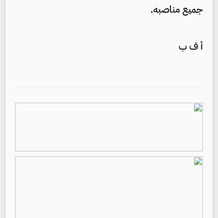
جميع مناصبه.
أ ف ب