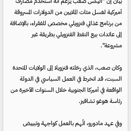
بيان إن "أليكس صعب يُزعم أنه استخدم مصارف
أميركية لغسل مئات الملايين من الدولارات المسروقة
من برنامج غذائي فنزويلي مخصص للفقراء، بالإضافة
إلى عائدات بيع النفط الفنزويلي بطريقة غير
مشروعة".
وكان صعب، الذي رحّلته فنزويلا إلى الولايات المتحدة
السبت، قد انخرط في العمل السياسي في الدولة
الواقعة في أميركا الجنوبية خلال السنوات الأخيرة من
رئاسة هوغو تشافيز.
وفي عهد مادورو، اتُهم بالعمل كواجهة وتبييض