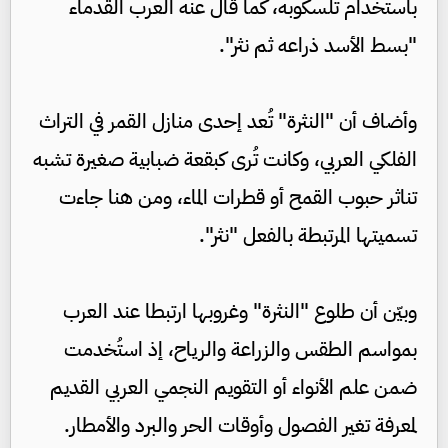
باستخدام تلسكوبه، كما قال عنه العرب القدماء
"بسط الأسد ذراعه ثم نثر".
وأضاف أن "النثرة" تُعد إحدى منازل القمر في التراث
الفلكي العربي، وكانت تُرى كبقعة ضبابية صغيرة تشبه
تناثر حبوب القمح أو قطرات الماء، ومن هنا جاءت
تسميتها المرتبطة بالفعل "نثر".
وبيّن أن طلوع "النثرة" وغروبها ارتبطا عند العرب
بمواسم الطقس والزراعة والرياح، إذ استُخدمت
ضمن علم الأنواء أو التقويم النجمي العربي القديم
لمعرفة تغير الفصول وأوقات الحر والبرد والأمطار.