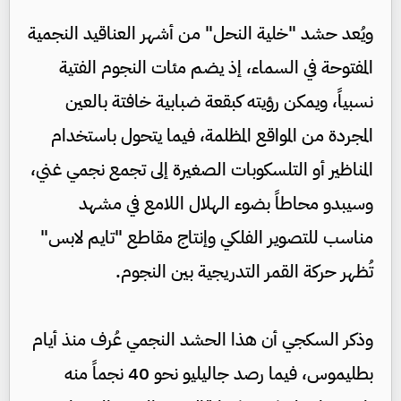
ويُعد حشد "خلية النحل" من أشهر العناقيد النجمية
المفتوحة في السماء، إذ يضم مئات النجوم الفتية
نسبياً، ويمكن رؤيته كبقعة ضبابية خافتة بالعين
المجردة من المواقع المظلمة، فيما يتحول باستخدام
المناظير أو التلسكوبات الصغيرة إلى تجمع نجمي غني،
وسيبدو محاطاً بضوء الهلال اللامع في مشهد
مناسب للتصوير الفلكي وإنتاج مقاطع "تايم لابس"
تُظهر حركة القمر التدريجية بين النجوم.
وذكر السكجي أن هذا الحشد النجمي عُرف منذ أيام
بطليموس، فيما رصد جاليليو نحو 40 نجماً منه