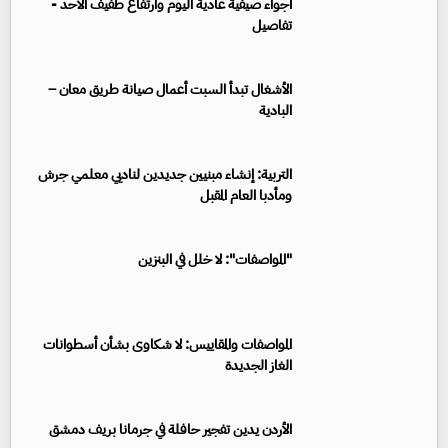
أجواء صيفية عادية اليوم وارتفاع طفيف الأحد -
تفاصيل
الأشغال تبدأ السبت أعمال صيانة طريق معان –
البادية
التربية: إنشاء مبنيين جديدين لناديي معلمي جرش
ومأدبا العام المقبل
"المواصفات": لا خلل في البنزين
المواصفات والمقاييس: لا شكاوى بشأن أسطوانات
الغاز الجديدة
الأردن يدين تفجير حافلة في جرمانا بريف دمشق