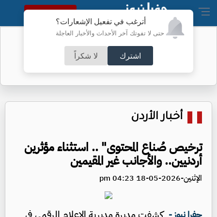
النسخة الكاملة
أترغب في تفعيل الإشعارات؟
حتى لا تفوتك آخر الأحداث والأخبار العاجلة
نتائج التوجيهي اليوم
اشترك
لا شكراً
أخبار الأردن
ترخيص صُناع المحتوى" .. استثناء مؤثرين
أردنيين.. والأجانب غير المقيمين
الإثنين-2026-05-18 04:23 pm
كشفت مديرة مديرية الإعلام الرقمي في
جفرا نيوز -