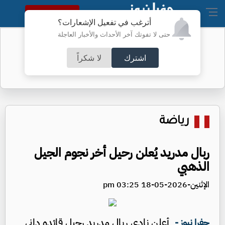
النسخة الكاملة
أترغب في تفعيل الإشعارات؟
حتى لا تفوتك آخر الأحداث والأخبار العاجلة
البنتاغون يرفع السرية عن تحطم جسم
داخله جثة
اشترك
لا شكراً
رياضة
ربال مدريد يُعلن رحيل أخر نجوم الجيل
الذهبي
الإثنين-2026-05-18 03:25 pm
أعلن نادي ريال مدريد رحيل قائده داني
جفرا نيوز -