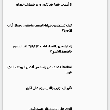
3 أسباب خفية قد تكون وراء اضطراب نومك
كيف تستمتعين بنهاية الصيف وتحتفين بجمال أيامه
الأخيرة؟
لماذا يتوجهن النساء لشراء “المكياج” عند الشعور
بالضغط النفسي؟
Redmi تكشف عن واحد من أفضل الهواتف الذكية
قريبا
تأثير الميلاتونين والمغنيسيوم على الأرق
العثور على خاتم بلقاني عمره قرون