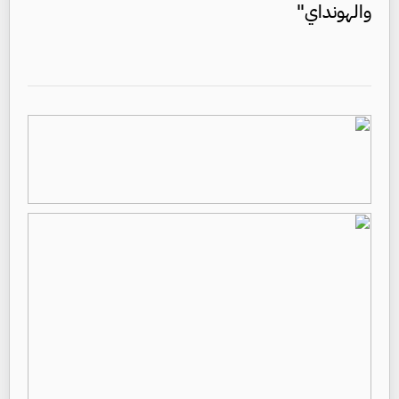
والهونداي"