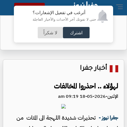
النسخة الكاملة
أترغب في تفعيل الإشعارات؟
حتى لا تفوتك آخر الأحداث والأخبار العاجلة
"إنشاء هيئة مستقلة جديدة" .. العودات
يوضح
اشترك
لا شكراً
أخبار جفرا
لهؤلاء .. احذروا المخالفات
الإثنين-2026-05-18 09:19 am
تحذيرات شديدة اللهجة الى المئات من
جفرا نيوز -