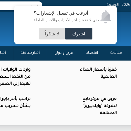
 - الجمعة
أترغب في تفعيل الإشعارات؟
حتى لا تفوتك آخر الأحداث والأخبار العاجلة
اشترك
لا شكراً
مقالات
اقتصاد
عربي و دولي
أخبار ساخنة
أخبا
قفزة بأسعار الغذاء
واردات الولايات 
العالمية
من النفط السع
تهبط إلى الصفر
حريق في مركز تابع
ترامب يأمر بإجرا
لشركة "وايلدبيريز"
بشأن تسريب م
العملاقة