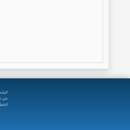
الرئي
من ن
اتصل 