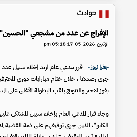
حوادث
الإفراج عن عدد من مشجعي "الحسين" إث
الإثنين-2026-05-17 05:18 pm
قرر مدعي عام اربد إخلاء سبيل عدد 
جفرا نيوز -
جرى رصدها ، خلال ختام مبارايات دوري المحترف
بفوز الاخير والتتويج بلقب البطولة الأغلى على الم
وجاء قرار المدعي العام بإخلاء سبيل المشتكى 
الكابو"، الذين جرى توقيفهم على ذمة القضية لم
لوالدة أحد الموقوفين تناشد جلالة الملك بالإفرا