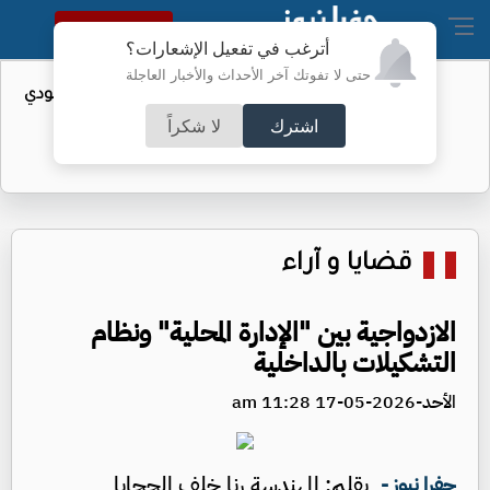
النسخة الكاملة
أترغب في تفعيل الإشعارات؟
حتى لا تفوتك آخر الأحداث والأخبار العاجلة
ن النفط السعودي
إصابات إيبولا في الكونغو تتجاوز 4 آ
اشترك
لا شكراً
قضايا و آراء
الازدواجية بين "الإدارة المحلية" ونظام
التشكيلات بالداخلية
الأحد-2026-05-17 11:28 am
بقلم: المهندسة رنا خلف الحجايا
جفرا نيوز -