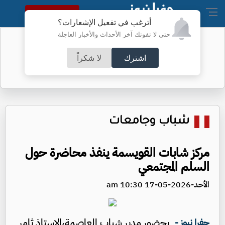
النسخة الكاملة
أترغب في تفعيل الإشعارات؟
حتى لا تفوتك آخر الأحداث والأخبار العاجلة
نواب غائبون عن جلسة الأحد - أسماء
اشترك
لا شكراً
شباب وجامعات
مركز شابات القويسمة ينفذ محاضرة حول
السلم المجتمعي
الأحد-2026-05-17 10:30 am
بحضور مدير شباب العاصمة،الاستاذ ثامر
جفرا نيوز -