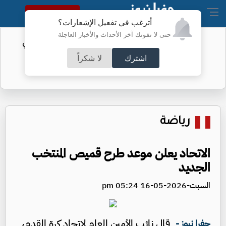
النسخة الكاملة
أترغب في تفعيل الإشعارات؟
حتى لا تفوتك آخر الأحداث والأخبار العاجلة
ن النفط السعودي
إصابات إيبولا في الكونغو تتجاوز 4 آ
اشترك
لا شكراً
رياضة
الاتحاد يعلن موعد طرح قميص المنتخب
الجديد
السبت-2026-05-16 05:24 pm
قال نائب الأمين العام لاتحاد كرة القدم،
جفرا نيوز -