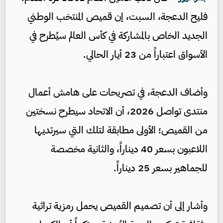
فليح الدعجة، السبت، إن قميص المنتخب الوطني
الجديد الخاص بالمشاركة في كأس العالم سيُطرح في
الأسواق اعتباراً من 23 أيار الحالي.
وأضاف الدعجة، في تصريحات على هامش أعمال
منتدى تواصل 2026، أن الاتحاد سيطرح نسختين
من القميص؛ الأولى مطابقة لتلك التي سيرتديها
اللاعبون بسعر 40 ديناراً، والثانية مخصصة
للجماهير بسعر 25 ديناراً.
وأشار إلى أن تصميم القميص يحمل رمزية تراثية