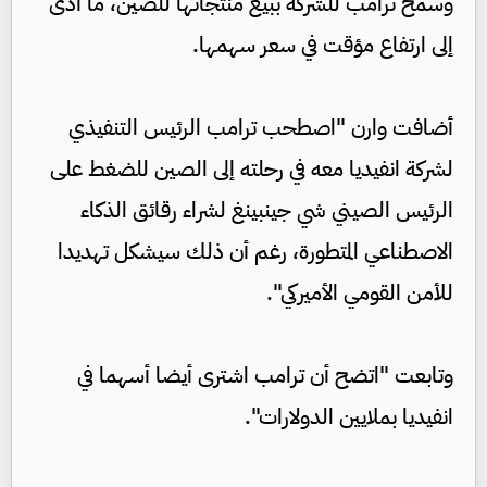
وسمح ترامب للشركة ببيع منتجاتها للصين، ما أدى
إلى ارتفاع مؤقت في سعر سهمها.
أضافت وارن "اصطحب ترامب الرئيس التنفيذي
لشركة انفيديا معه في رحلته إلى الصين للضغط على
الرئيس الصيني شي جينبينغ لشراء رقائق الذكاء
الاصطناعي المتطورة، رغم أن ذلك سيشكل تهديدا
للأمن القومي الأميركي".
وتابعت "اتضح أن ترامب اشترى أيضا أسهما في
انفيديا بملايين الدولارات".