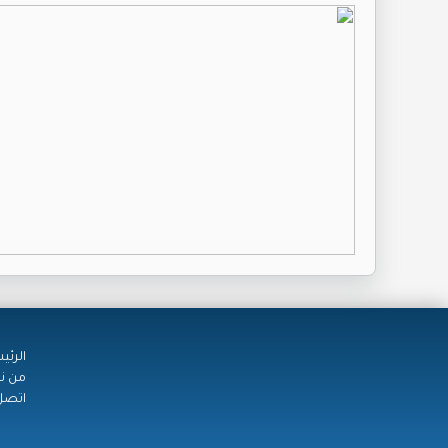
الرئي
من ن
اتصل 