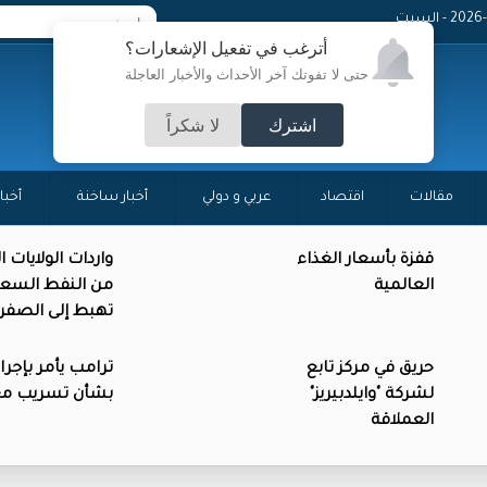
 - السبت
أترغب في تفعيل الإشعارات؟
حتى لا تفوتك آخر الأحداث والأخبار العاجلة
اشترك
لا شكراً
مقالات
اقتصاد
عربي و دولي
أخبار ساخنة
أخبا
قفزة بأسعار الغذاء
واردات الولايات 
العالمية
من النفط السع
تهبط إلى الصفر
حريق في مركز تابع
ترامب يأمر بإجرا
لشركة "وايلدبيريز"
بشأن تسريب م
العملاقة