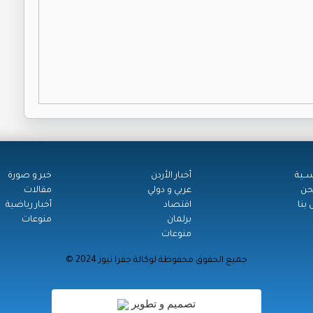
ســية
أخبار الأردن
خبر و صورة
حن
عربي و دولي
مقالات
بنا
اقتصاد
أخبار رياضية
برلمان
منوعات
منوعات
© جميع الحقوق محفوظة لوكالة جفرا نيوز 2024
تصميم و تطوير