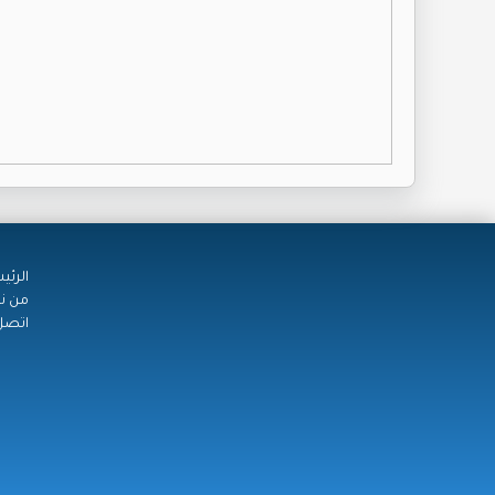
الرئي
من ن
اتصل 