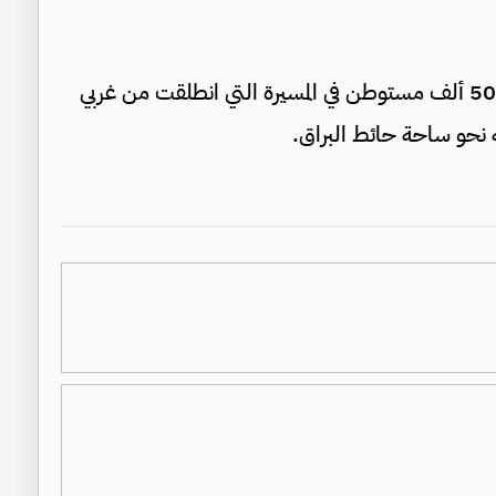
وتوقعت وسائل إعلام إسرائيلية مشاركة أكثر من 50 ألف مستوطن في المسيرة التي انطلقت من غربي
ه نحو ساحة حائط البراق.