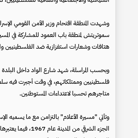
وشهدت المنطقة اقتحام وزير الأمن القومي الإسرائيل
سموتريتش لمنطقة باب العمود للمشاركة في المسيرة،
هتافات وشعارات استفزازية ضد الفلسطينيين وا
وبحسب المراسلة، شهد شارع الواد داخل البلدة 
فلسطينيين وممتلكاتهم، في وقت أجبرت فيه سلطا
متاجرهم تحسبا لاعتداءات المستوطنين.
وتأتي "مسيرة الأعلام" بالتزامن مع ما يسميه الإس
الجزء الشرقي من الم