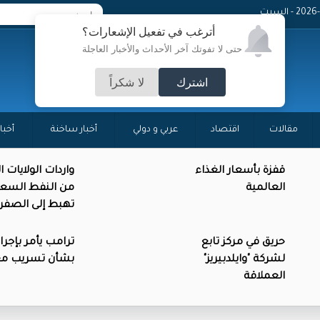
 - السبت
أترغب في تفعيل الإشعارات؟
حتى لا تفوتك آخر الأحداث والأخبار العاجلة
اشترك
لا شكراً
مقالات
اقتصاد
عربي و دولي
أخبار ساخنة
أخبا
قفزة بأسعار الغذاء
واردات الولايات 
العالمية
من النفط السع
تهبط إلى الصفر
حريق في مركز تابع
ترامب يأمر بإجرا
لشركة "وايلدبيريز"
بشأن تسريب م
العملاقة