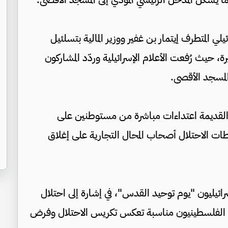
ي المتطرف إيتمار بن غفير ووزير المالية بتسلئيل
 حيث رُفعت الأعلام الإسرائيلية وردّد المشاركون
لمسجد الأقصى.
القديمة اعتداءات مباشرة من مستوطنين على
ت الاحتلال أصحاب المحال التجارية على إغلاق
رائيليون "يوم توحيد القدس"، في إشارة إلى احتلال
دينة عام 1967، فيما يعتبرها الفلسطينيون مناسبة تعكس تكريس الاحتلال وفرض