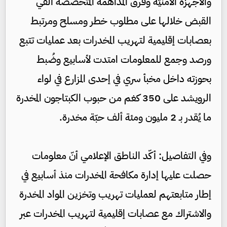
والأجهزة الأمنيّة وفرق المداهمة المتخصّصة أُلقي
القبض خلالها على مطلوب خطر ومسلح ومرتبط
بعصابات إقليمية لتهريب المخدرات بعد عمليات تتبع
ورصد وجمع للمعلومات امتدت لأسابيع وضُبط
بحوزته داخل مخبأ سري في إحدى المزارع في لواء
الرويشد على 350 كغم من حبوب الكبتاجون المخدرة
ما يُقدر بـ 2 مليون ومئة ألف حبّة مخدرة.
وفي التفاصيل: أكّد الناطق الإعلامي أنّ معلومات
حصلت عليها إدارة مكافحة المخدرات منذ أسابيع في
إطار متابعتهم لعمليات تهريب وتخزين المواد المخدرة
والاشتراك مع عصابات إقليمية لتهريب المخدرات عبر