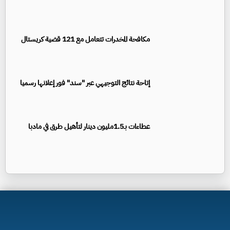
مكافحة المخدرات تتعامل مع 121 قضية كريستال
إتاحة نتائج التوجيهي عبر "سند" فور إعلانها رسميا
عطاءات بـ1.5مليون دينار لتأهيل طرق في مادبا