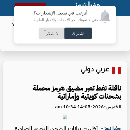
النسخة الكاملة
أترغب في تفعيل الإشعارات؟
حتى لا تفوتك آخر الأحداث والأخبار العاجلة
الأمن السيبراني يحذر من رسائل "واتساب"
اشترك
لا شكراً
عربي دولي
ناقلة نفط تعبر مضيق هرمز محملة
بشحنات كويتية وإماراتية
الخميس-2026-05-14 10:34 am
أظهرت بيانات الشحن البحري الصادرة
جفرا نيوز -