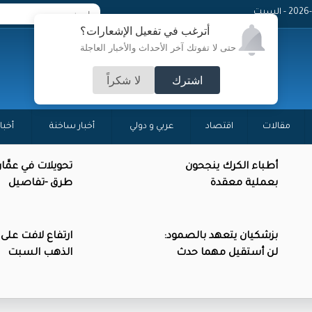
 - السبت
أترغب في تفعيل الإشعارات؟
حتى لا تفوتك آخر الأحداث والأخبار العاجلة
اشترك
لا شكراً
مقالات
اقتصاد
عربي و دولي
أخبار ساخنة
أخبا
أطباء الكرك ينجحون
تحويلات في عمَّا
بعملية معقدة
طرق -تفاصيل
بزشكيان يتعهد بالصمود:
ارتفاع لافت على
لن أستقيل مهما حدث
الذهب السبت