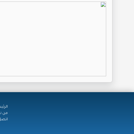
الرئي
من ن
اتصل 