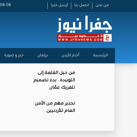
من نحن
اتصل بنا
أرسل خبرا
2026-08-08
الرئيسية
أخبار الأردن
برلمان
خبر و صورة
من جبل القلعة إلى
اللويبدة.. بدء تصميم
تلفريك عمّان
تحذير مهم من الأمن
العام للأردنيين