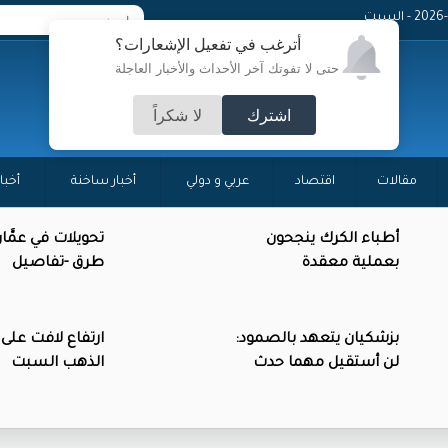
 - السبت
أترغب في تفعيل الإشعارات؟
حتى لا تفوتك آخر الأحداث والأخبار العاجلة
اشترك
لا شكراً
مقالات
اقتصاد
عربي و دولي
أخبار ساخنة
أخبا
أطباء الكرك ينجحون
تحويلات في عمَّا
بعملية معقدة
طرق -تفاصيل
بزشكيان يتعهد بالصمود:
ارتفاع لافت على
لن أستقيل مهما حدث
الذهب السبت