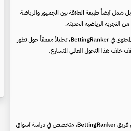
ل شمل أيضاً طبيعة العلاقة بين الجمهور والرياضة
من التجربة الرياضية الحديثة.
وفي هذا السياق، يقدّم Jacob Mitchell، خبير المحتوى في BettingRanker، تحليلاً معمقاً حول تطور
ف خلف هذا التحول العالمي المتسارع.
Jacob Mitchell هو محلل محتوى يعمل ضمن فريق BettingRanker، متخصص في دراسة أسواق