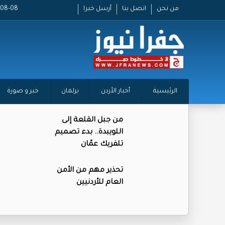
من نحن
اتصل بنا
أرسل خبرا
2026-08-08
الرئيسية
أخبار الأردن
برلمان
خبر و صورة
من جبل القلعة إلى
اللويبدة.. بدء تصميم
تلفريك عمّان
تحذير مهم من الأمن
العام للأردنيين