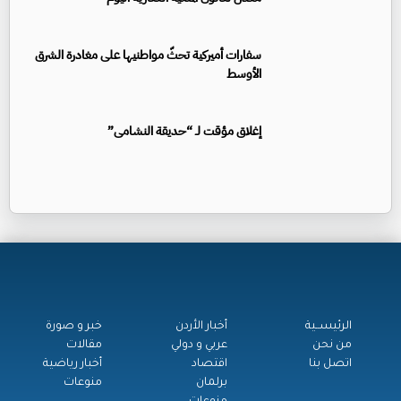
سفارات أميركية تحثّ مواطنيها على مغادرة الشرق
الأوسط
إغلاق مؤقت لـ “حديقة النشامى”
الرئيســية
أخبار الأردن
خبر و صورة
من نحن
عربي و دولي
مقالات
اتصل بنا
اقتصاد
أخبار رياضية
برلمان
منوعات