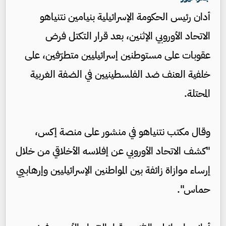
أدان رئيس الحكومة الإسرائيلية بنيامين نتنياهو
الاتحاد الأوروبي الإثنين، بعد قرار التكتل فرض
عقوبات على مستوطنين إسرائيليين متطرّفين، على
خلفية العنف ضد الفلسطينيين في الضفة الغربية
المحتلة.
وقال مكتب نتنياهو في منشور على منصة إكس،
"كشف الاتحاد الأوروبي عن إفلاسه الأخلاقي من خلال
إرساء موازاة زائفة بين المواطنين الإسرائيليين وإرهابيي
حماس".