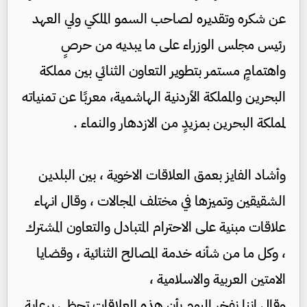
عن شكره وتقديره لصاحب السمو الملكي ولي العهد
رئيس مجلس الوزراء على ما يبديه من حرصٍ
واهتمامٍ مستمر بتطوير التعاون الثنائي بين مملكة
البحرين والمملكة الأردنية الهاشمية، معربًا عن تمنياته
لمملكة البحرين بمزيدٍ من الازدهار والنماء .
وأشاد الفايز بعمق العلاقات الاخوية ، بين البلدين
الشقيقين وتميزها في مختلف المجالات ، وقال انهاء
علاقات مبنية على الاحترام المتبادل والتعاون المشترك
، وكل ما من شأنه خدمة المصالح الثنائية ، وقضايا
الامتين العربية والاسلامية ،
وقال اننا نفخر اليوم بأن هذه العلاقات تحظى برعاية