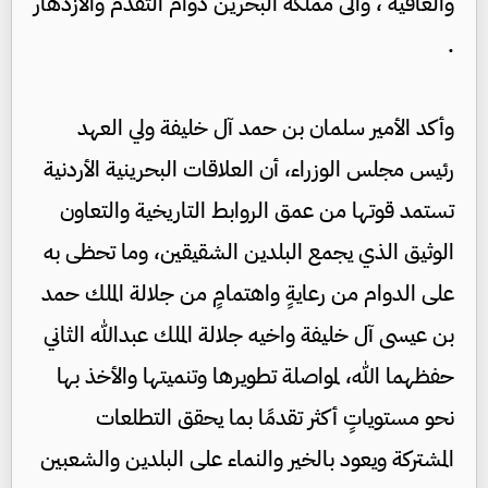
والعافية ، والى مملكة البحرين دوام التقدم والازدهار
.
وأكد الأمير سلمان بن حمد آل خليفة ولي العهد
رئيس مجلس الوزراء، أن العلاقات البحرينية الأردنية
تستمد قوتها من عمق الروابط التاريخية والتعاون
الوثيق الذي يجمع البلدين الشقيقين، وما تحظى به
على الدوام من رعايةٍ واهتمامٍ من جلالة الملك حمد
بن عيسى آل خليفة واخيه جلالة الملك عبدالله الثاني
حفظهما الله، لمواصلة تطويرها وتنميتها والأخذ بها
نحو مستوياتٍ أكثر تقدمًا بما يحقق التطلعات
المشتركة ويعود بالخير والنماء على البلدين والشعبين