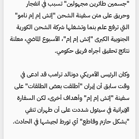
"جسمين طائرين مجهولين" تسبب في انفجار
وحريق على متن سفينة الشحن "إتش إم إم نامو"
التي ترفع علم بنما وتشغلها شركة الشحن الكورية
الجنوبية الكبرى "إتش إم إم"، الأسبوع الماضي، معلنة
نتائج تحقيق أجراه فريق حكومي.
وكان الرئيس الأمريكي دونالد ترامب قد ادعى في
وقت سابق أن إيران "أطلقت بعض الطلقات" على
سفينة "إتش إم إم" وأهداف أخرى، لكن السفارة
الإيرانية في سيئول شددت على أن طهران تنفي
"بشكل حازم وقاطع" أي تورط لجيشها في الحادث.