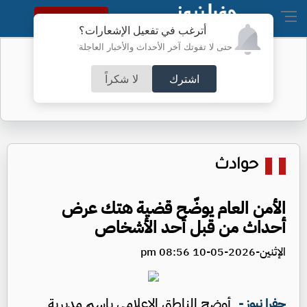
النسخة الكاملة
أترغب في تفعيل الإشعارات؟
حتى لا تفوتك آخر الأحداث والأخبار العاجلة
البنتاغون يرفع السرية عن تحطم جسم
داخله جثة
اشترك
لا شكراً
حوادث
الأمن العام يوضّح قضية هتك عرض
أحداث من قبل أحد الأشخاص
الإثنين-2026-05-10 08:56 pm
أوضح الناطق الإعلامي باسم مديرية
جفرا نيوز -