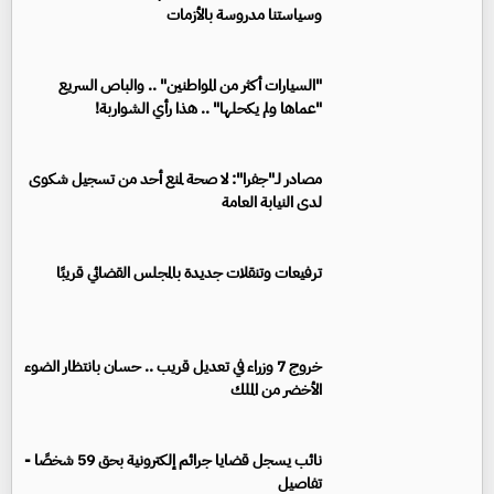
وسياستنا مدروسة بالأزمات
"السيارات أكثر من المواطنين" .. والباص السريع
"عماها ولم يكحلها" .. هذا رأي الشواربة!
مصادر لـ"جفرا": لا صحة لمنع أحد من تسجيل شكوى
لدى النيابة العامة
ترفيعات وتنقلات جديدة بالمجلس القضائي قريبًا
خروج 7 وزراء في تعديل قريب .. حسان بانتظار الضوء
الأخضر من الملك
نائب يسجل قضايا جرائم إلكترونية بحق 59 شخصًا -
تفاصيل