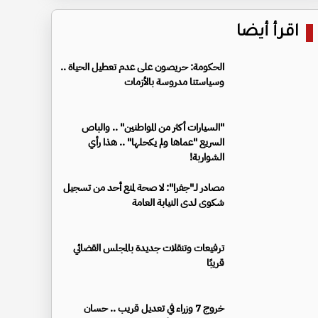
اقرأ أيضا
الحكومة: حريصون على عدم تعطيل الحياة ..
وسياستنا مدروسة بالأزمات
"السيارات أكثر من المواطنين" .. والباص
السريع "عماها ولم يكحلها" .. هذا رأي
الشواربة!
مصادر لـ"جفرا": لا صحة لمنع أحد من تسجيل
شكوى لدى النيابة العامة
ترفيعات وتنقلات جديدة بالمجلس القضائي
قريبًا
خروج 7 وزراء في تعديل قريب .. حسان