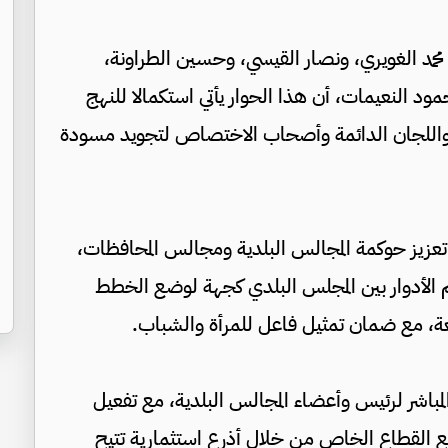
 محمد الغويري، ونصار القيسي، وحسين الطراونة،
د النعيمات، أن هذا الحوار يأتي استكمالا للنهج
نية واللجان الدائمة وأصحاب الاختصاص لتجويد مسودة
 تعزيز حوكمة المجالس البلدية ومجالس المحافظات،
 الأدوار بين المجلس البلدي كجهة لوضع الخطط
عة، مع ضمان تمثيل فاعل للمرأة والشباب.
مباشر لرئيس وأعضاء المجالس البلدية، مع تفعيل
 مع القطاع الخاص من خلال أذرع استثمارية تتيح