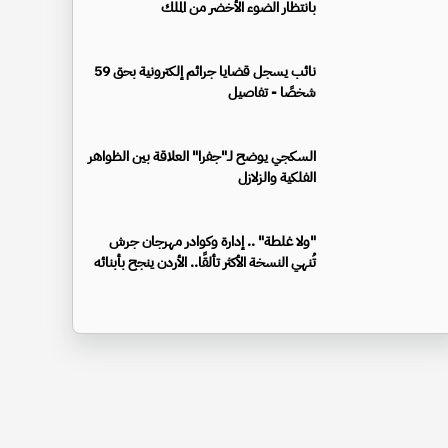
بانتظار الضوء الأخضر من الملك
نائب يسجل قضايا جرائم إلكترونية بحق 59
شخصًا - تفاصيل
السكجي يوضح لـ"جفرا" العلاقة بين الظواهر
الفلكية والزلازل
"ولا غلطة" .. إدارة وكوادر مهرجان جرش
تُنهي النسخة الأكثر تألقًا.. الأردن ينجح بأبنائه