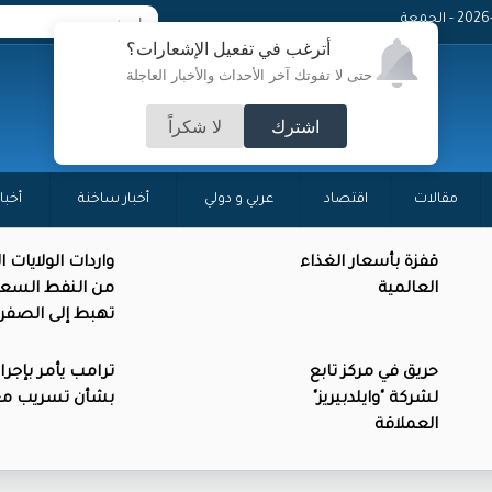
 - الجمعة
أترغب في تفعيل الإشعارات؟
حتى لا تفوتك آخر الأحداث والأخبار العاجلة
اشترك
لا شكراً
مقالات
اقتصاد
عربي و دولي
أخبار ساخنة
أخبا
قفزة بأسعار الغذاء
واردات الولايات 
العالمية
من النفط السع
تهبط إلى الصفر
حريق في مركز تابع
ترامب يأمر بإجرا
لشركة "وايلدبيريز"
بشأن تسريب م
العملاقة