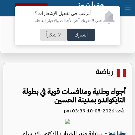
النسخة الكاملة
أترغب في تفعيل الإشعارات؟
حتى لا تفوتك آخر الأحداث والأخبار العاجلة
الخريجون بين فرحة الشهادة وهاجس
المستقبل
اشترك
لا شكراً
رياضة
أجواء وطنية ومنافسات قوية في بطولة
التايكواندو بمدينة الحسين
الأحد-2026-05-10 03:39 pm
برعاية وزير الشباب الدكتور رائد سامي
جفرا نيوز -