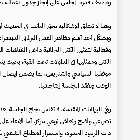
وأضعف قدرة المجلس على إنجاز جدول أعماله ض
وهنا لا تتعلق الإشكالية بحق النائب في الحديث أ
ويشكّل أحد أهم مظاهر العمل البرلماني الديمقراط
وفعالية لتمثيل الكتل البرلمانية داخل النقاشات 
الكتل وممثليها في المداولات تحت القبة، بحيث 
موقفها السياسي والتشريعي، بما يضمن إيصال ال
الوقت ويفقد الجلسة إنتاجيتها.
وفي البرلمانات المتقدمة، لا يُقاس نجاح الجلسة بع
تشريعي واضح ونقاش نوعي مركز. أما الإبقاء على ا
ذات المردود المحدود، واستمرار الانطباع الشعبي ب