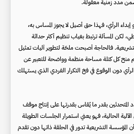
من مدد زمنية معقولة.
و إبداء الرأي، فهذا حق أصيل لا يجوز المساس به،
ي، لكن المسألة ترتبط بغياب تنظيم أكثر حداثة
التشريعية. فالحاجة أصبحت ملحّة لتطوير آليات تمثيل
يتم منح كل كتلة مساحة منظمة وواضحة للتعبير عن
رأي دون الوقوع في فخ التكرار الفردي الذي يستهلك
دد المتحدثين بقدر ما يُقاس بقدرتها على إنتاج موقف
لآلية الحالية، فهو يعني استمرار الجلسات الطويلة
أن المؤسسة التشريعية تدور في الحلقة ذاتها دون تقدم