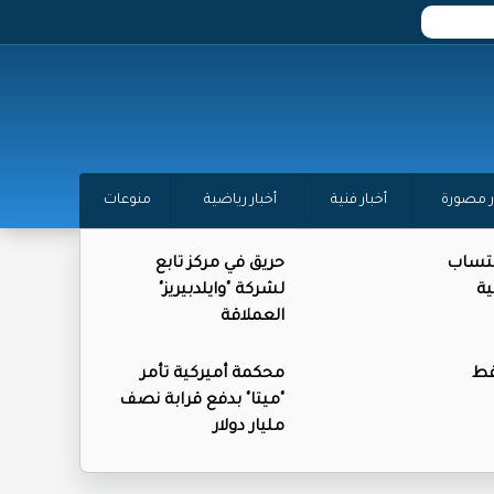
ر مصورة
أخبار فنية
أخبار رياضية
منوعات
كتساب
حريق في مركز تابع
ية
لشركة "وايلدبيريز"
العملاقة
فط
محكمة أميركية تأمر
"ميتا" بدفع قرابة نصف
مليار دولار