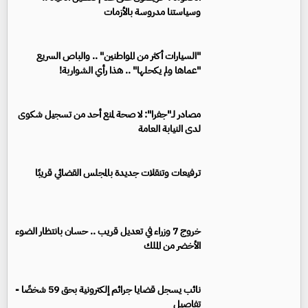
وسياستنا مدروسة بالأزمات
"السيارات أكثر من المواطنين" .. والباص السريع
"عماها ولم يكحلها" .. هذا رأي الشواربة!
مصادر لـ"جفرا": لا صحة لمنع أحد من تسجيل شكوى
لدى النيابة العامة
ترفيعات وتنقلات جديدة بالمجلس القضائي قريبًا
خروج 7 وزراء في تعديل قريب .. حسان بانتظار الضوء
الأخضر من الملك
نائب يسجل قضايا جرائم إلكترونية بحق 59 شخصًا -
تفاصيل