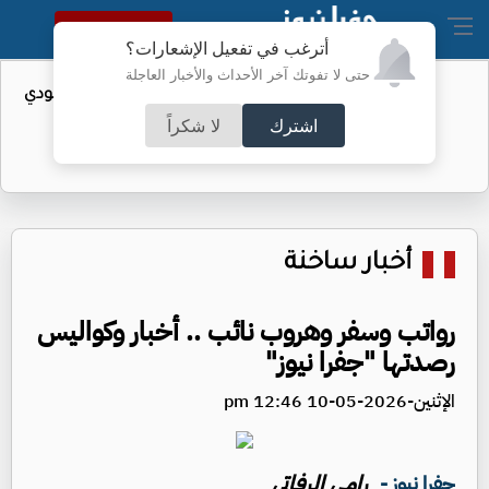
النسخة الكاملة
أترغب في تفعيل الإشعارات؟
حتى لا تفوتك آخر الأحداث والأخبار العاجلة
سعودي
إصابات إيبولا في الكونغو تتجاوز 4 آلاف
اشترك
لا شكراً
أخبار ساخنة
رواتب وسفر وهروب نائب .. أخبار وكواليس
رصدتها "جفرا نيوز"
الإثنين-2026-05-10 12:46 pm
رامي الرفاتي
جفرا نيوز -