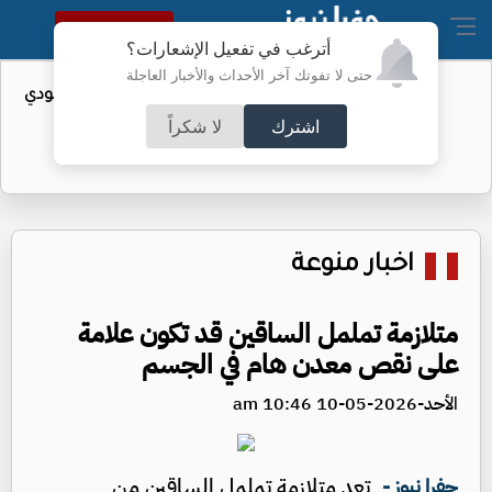
النسخة الكاملة
أترغب في تفعيل الإشعارات؟
حتى لا تفوتك آخر الأحداث والأخبار العاجلة
واردات الولايات المتحدة من النفط السعودي
تهبط إلى الصفر
اشترك
لا شكراً
اخبار منوعة
متلازمة تململ الساقين قد تكون علامة
على نقص معدن هام في الجسم
الأحد-2026-05-10 10:46 am
تعد متلازمة تململ الساقين من
جفرا نيوز -