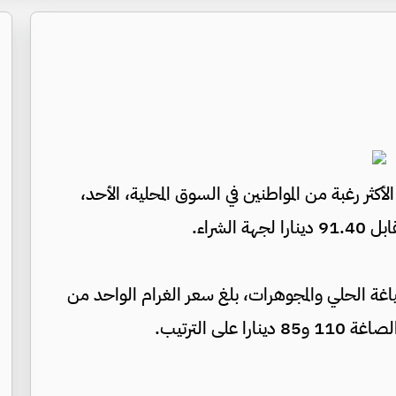
سعر بيع غرام الذهب "عيار 21"، الأكثر رغبة من المواطنين في السوق المحلية، الأحد،
غة الحلي والمجوهرات، بلغ سعر الغرام الواحد من