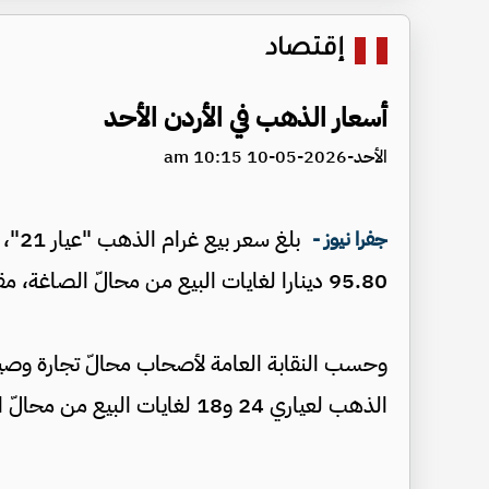
إقتصاد
أسعار الذهب في الأردن الأحد
الأحد-2026-05-10 10:15 am
بلغ 
جفرا نيوز -
95.80 دينارا لغايات البيع من محالّ الصاغة، مقابل 91.40 دينارا لجهة الشراء.
وحسب النقابة العامة لأصحاب محالّ تجارة وصيا
الذهب لعياري 24 و18 لغايات البيع من محالّ الصاغة 110 و85 دينارا على الترتيب.