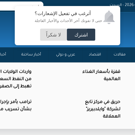
 - السبت
أترغب في تفعيل الإشعارات؟
حتى لا تفوتك آخر الأحداث والأخبار العاجلة
اشترك
لا شكراً
مقالات
اقتصاد
عربي و دولي
أخبار ساخنة
أخبا
قفزة بأسعار الغذاء
واردات الولايات 
العالمية
من النفط السع
تهبط إلى الصفر
حريق في مركز تابع
ترامب يأمر بإجرا
لشركة "وايلدبيريز"
بشأن تسريب م
العملاقة