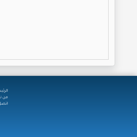
الرئي
من ن
اتصل 