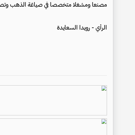
مصنعا ومشغلا متخصصا في صياغة الذهب وتصميم المجوهرات
الرأي - رويدا السعايدة