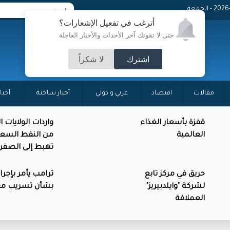
 - الجمعة
أترغب في تفعيل الإشعارات؟
حتى لا تفوتك آخر الأحداث والأخبار العاجلة
اشترك
لا شكراً
مقالات
اقتصاد
عربي و دولي
أخبار ساخنة
أخبا
قفزة بأسعار الغذاء
واردات الولايات 
العالمية
من النفط السع
تهبط إلى الصفر
حريق في مركز تابع
ترامب يأمر بإجرا
لشركة "وايلدبيريز"
بشأن تسريب م
العملاقة