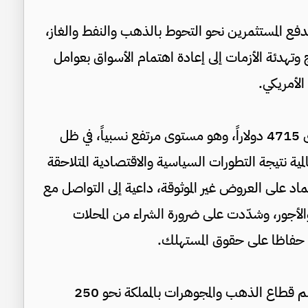
تدفع المستثمرين نحو التحوط بالذهب والنفط والغاز،
اج وتهدئة الأزمات إلى إعادة اهتمام الأسواق بعوامل
الأمريكي.
وأشار علان إلى أن الذهب أغلق عالمياً عند مستوى 4715 دولاراً، وهو مستوى مرتفع نسبياً، في ظل
مية نتيجة التطورات السياسية والاقتصادية المتلاحقة
ماد على العروض غير الموثوقة، داعية إلى التواصل مع
 والأجور، وشدّدت على ضرورة الشراء من المحلات
 حفاظا على حقوق المستهلك.
ووفق معطيات إحصائية لغرفة صناعة الأردن يضم قطاع الذهب والمجوهرات بالمملكة نحو 250