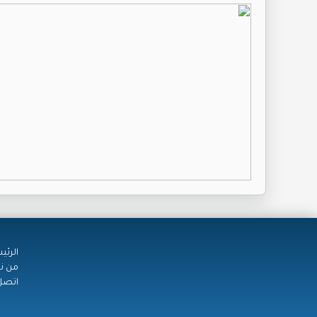
الرئي
من ن
اتصل 