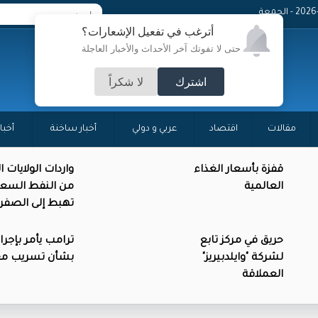
 - الجمعة
أترغب في تفعيل الإشعارات؟
حتى لا تفوتك آخر الأحداث والأخبار العاجلة
اشترك
لا شكراً
مقالات
اقتصاد
عربي و دولي
أخبار ساخنة
أخبا
قفزة بأسعار الغذاء
واردات الولايات 
العالمية
من النفط السع
تهبط إلى الصفر
حريق في مركز تابع
ترامب يأمر بإجرا
لشركة "وايلدبيريز"
بشأن تسريب م
العملاقة