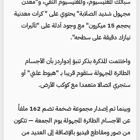
سبائك المغنيسيوم، والمغنيسيوم النقي، و"معدن
مجهول شديد الصلابة" يحتوي على " كرات معدنية
بحجم 15 ميكرون" مع وجود أدلة على "تأثيرات
نيازك دقيقة على سطحه".
واختتمت المذكرة بذكر تنبؤ إدواردز بأن الأجسام
الطائرة المجهولة ستقوم قريبا بـ "هبوط علني" أو
ستجري اتصالا متعمدا مع كوكب الأرض.
وبينما تم إصدار مجموعة ضخمة تضم 162 ملفاً
عن الأجسام الطائرة المجهولة يوم الجمعة — تتكون
من صور ومقاطع فيديو بالإضافة إلى العديد من