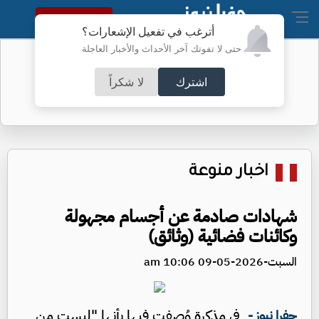
النسخة الكاملة
أترغب في تفعيل الإشعارات؟
حتى لا تفوتك آخر الأحداث والأخبار العاجلة
اء الكرك ينجحون بعملية معقدة
تحويل
اشترك
لا شكراً
اخبار منوعة
شهادات صادمة عن أجسام مجهولة
وكائنات فضائية (وثائق)
السبت-2026-05-09 10:06 am
في مذكرة وُصفت فيها بأنها "ليست من
جفرا نيوز -