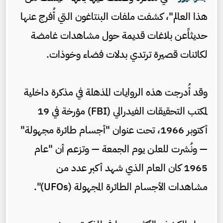
هذا العالم"، كشفت ملفات البنتاغون التي أُفرج عنها
حديثاًعن بلاغات قديمة حول مشاهدات غامضة
لكائنات قصيرة ترتدي بدلات فضاء وخوذات.
وقد أُدرجت هذه الروايات المذهلة في مذكرة داخلية
لمكتب التحقيقات الفيدرالي (FBI) مؤرخة في 19
أكتوبر 1966، تحت عنوان "أجسام طائرة مجهولة"
— ونُشرت للعلن يوم الجمعة — وتزعم أن "عام
1965 كان العام الذي شهد أكبر عدد من
مشاهدات الأجسام الطائرة المجهولة (UFOs)".