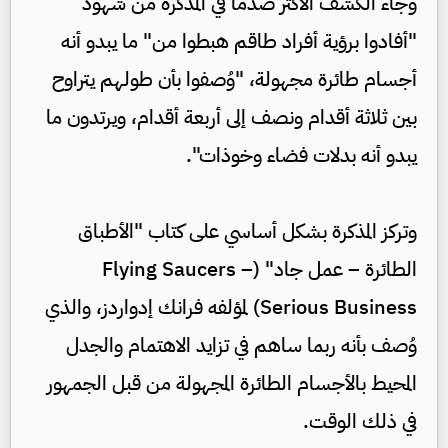
وجاء الكشف الأكثر صدما في المذكرة من شهود
"أفادوا برؤية أفراد طاقم هبطوا من" ما يبدو أنه
أجسام طائرة مجهولة، "وُصفوا بأن طولهم يتراوح
بين ثلاثة أقدام ونصف إلى أربعة أقدام، ويرتدون ما
يبدو أنه بدلات فضاء وخوذات".
وتركز المذكرة بشكل أساسي على كتاب "الأطباق
الطائرة – عمل جاد" (Flying Saucers –
Serious Business) لمؤلفه فرانك إدواردز، والذي
وُصف بأنه ربما ساهم في تزايد الاهتمام والجدل
المحيط بالأجسام الطائرة المجهولة من قبل الجمهور
في ذلك الوقت.