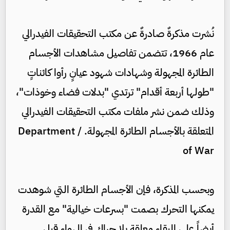
نُشرت مذكرةٌ صادرةٌ عن مكتب التحقيقات الفيدرالي
عام 1966، تتضمن تفاصيل مشاهدات الأجسام
الطائرة المجهولة وشهادات شهود عيانٍ رأوا كائناتٍ
"طولها أربعة أقدام" ترتدي "بدلات فضاء وخوذات"،
وذلك ضمن نشر ملفات مكتب التحقيقات الفيدرالي
المتعلقة بالأجسام الطائرة المجهولة. / Department
of War
وبحسب المذكرة، فإن الأجسام الطائرة التي شوهدت
يمكنها التحرك بصمت "بسرعات خيالية" مع القدرة
أيضاً على البقاء معلقة بلا حراك في الهواء قبل