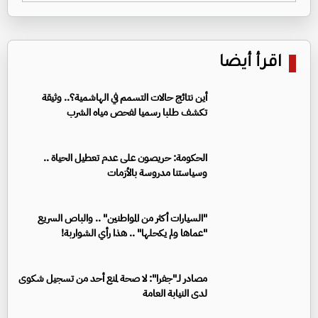
اقرأ أيضا
أين نتائج حالات التسمم في الهاشمية؟.. وثيقة
تكشف طلبا رسميا لفحص مياه الشرب
الحكومة: حريصون على عدم تعطيل الحياة ..
وسياستنا مدروسة بالأزمات
"السيارات أكثر من المواطنين" .. والباص السريع
"عماها ولم يكحلها" .. هذا رأي الشواربة!
مصادر لـ"جفرا": لا صحة لمنع أحد من تسجيل شكوى
لدى النيابة العامة