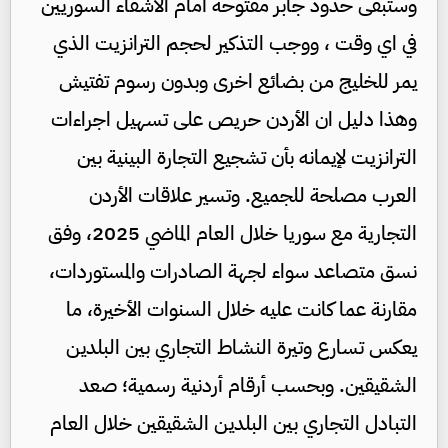
وستبقى حدود جابر مفتوحة أمام الأشقاء السوريين
في اي وقت ، ووجب التذكير لحجم الترانزيت الذي
يمر للخليج من بضائع اخرى وبدون رسوم تفتيش
وهذا دليل ان الأردن حريص على تسهيل اجراءات
الترانزيت لإيمانه بأن تشجيع التجارة البينية بين
العرب مصلحة للجميع. وتسير علاقات الأردن
التجارية مع سوريا خلال العام الماضي 2025، وفق
نسق متصاعد سواء لجهة الصادرات والمستوردات،
مقارنة عما كانت عليه خلال السنوات الأخيرة، ما
يعكس تسارع وتيرة النشاط التجاري بين البلدين
الشقيقين. وبحسب أرقام أردنية رسمية؛ صعد
التبادل التجاري بين البلدين الشقيقين خلال العام